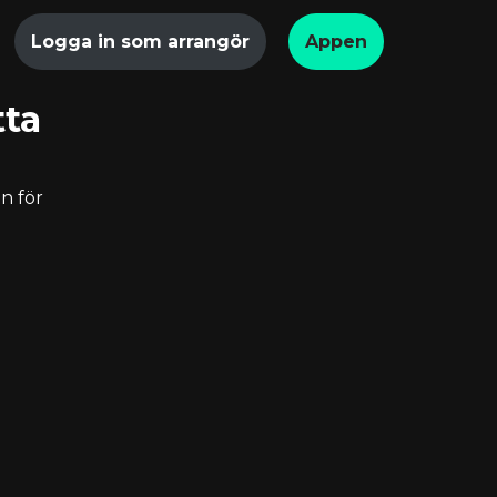
Logga in som arrangör
Appen
tta
n för