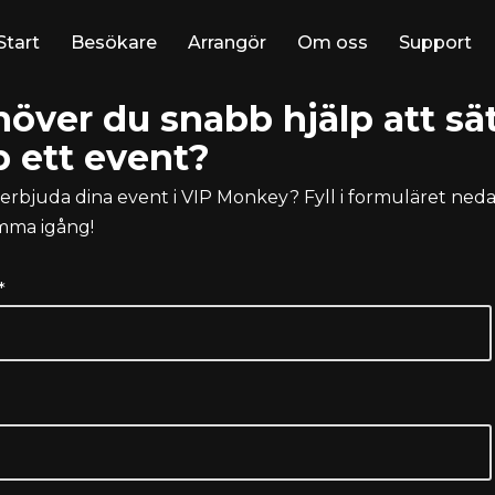
Start
Besökare
Arrangör
Om oss
Support
över du snabb hjälp att sä
 ett event?
u erbjuda dina event i VIP Monkey? Fyll i formuläret neda
mma igång!
*