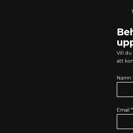
Hoppa
till
Beh
innehåll
upp
Vill d
att ko
Namn 
Email *