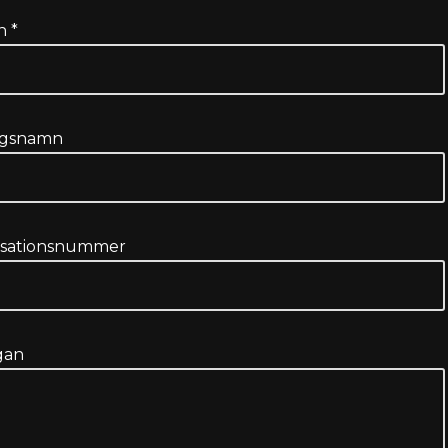
n *
agsnamn
isationsnummer
gan