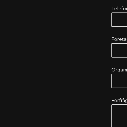
Telefo
Föret
Organ
Förfrå