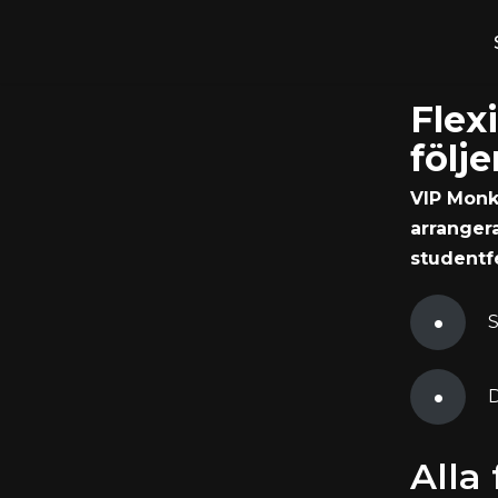
Hoppa
till
Flex
innehåll
följ
VIP Monk
arrangera
studentf
S
D
Alla