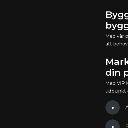
Bygg
bygg
Med vår p
att behöv
Mark
din 
Med VIP Mo
tidpunkt –
A
P