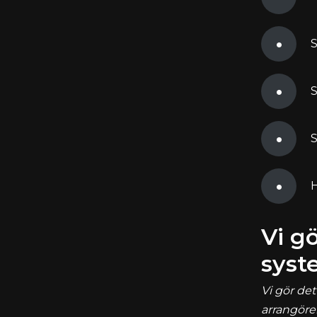
S
S
S
H
Vi g
syst
Vi gör det
arrangörer