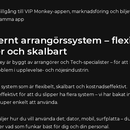
illgång till VIP Monkey-appen, marknadsföring och bilje
samma app
rnt arrangörssystem – flex
er och skalbart
y är byggt av arrangörer och Tech-specialister – för att 
oblem i upplevelse- och nöjesindustrin.
 system som är flexibelt, skalbart och kostnadseffektivt.
fektivt för att du slipper ha flera system – vi har bakat in 
super enkelt att använda.
jer hur du vill använda det; dator, mobil, surfplatta – d
 vad som funkar bäst för dig och din personal.