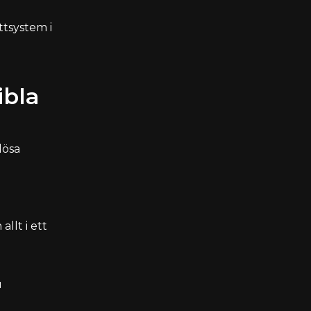
ttsystem i
ibla
lösa
allt i ett
u