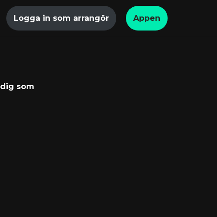
Logga in som arrangör
Appen
 dig som