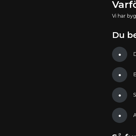
Varf
Vi har byg
Du be
D
B
S
A