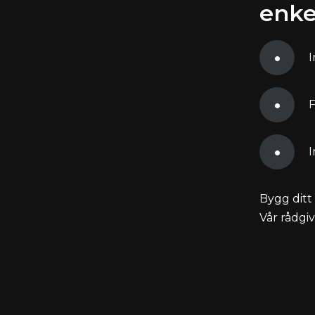
enke
I
F
I
Bygg ditt 
Vår rådgi