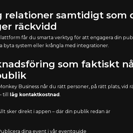
 relationer samtidigt som 
er räckvidd
lattform får du smarta verktyg för att engagera din pub
a byta system eller krångla med integrationer.
nadsföring som faktiskt n
publik
nkey Business når du rätt personer, på rätt plats, vid r
 till
låg kontaktkostnad
.
llt sker direkt i appen – där din publik redan är
ublicera dina event i vår eventguide