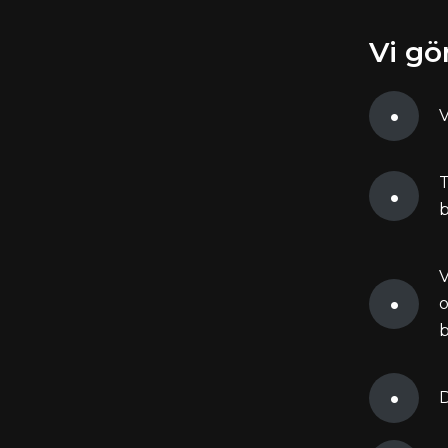
Vi gö
V
T
V
o
D