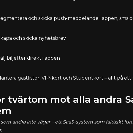
egmentera och skicka push-meddelande i appen, sms o
kapa och skicka nyhetsbrev
älj biljetter direkt i appen
antera gästlistor, VIP-kort och Studentkort – allt på ett 
ör tvärtom mot alla andra S
em
 som andra inte vågar – ett SaaS-system som faktiskt funk
.