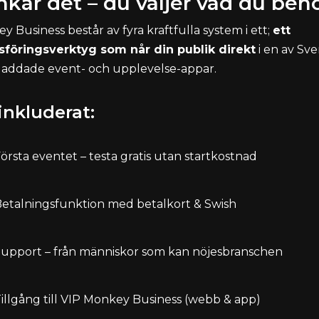
nkar det – du väljer vad du beh
 Business består av fyra kraftfulla system i ett;
ett
föringsverktyg som når din publik direkt
i en av Sve
addade event- och upplevelse-appar.
 inkluderat:
örsta eventet – testa gratis utan startkostnad
etalningsfunktion med betalkort & Swish
upport – från människor som kan nöjesbranschen
illgång till VIP Monkey Business (webb & app)