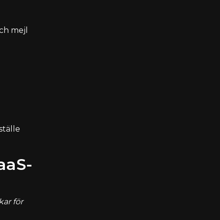
ch mejl
ställe
aaS-
ar för