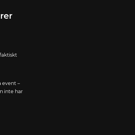
rer
faktiskt
a event –
n inte har