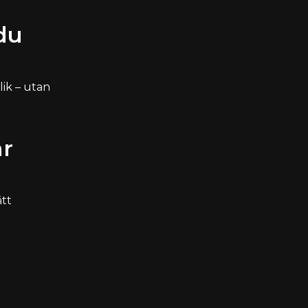
du
lik – utan
år
ätt