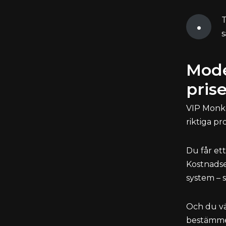
T
Mode
pris
VIP Monke
riktiga pr
Du får ett
Kostnadsef
system – 
Och du väl
bestämmer