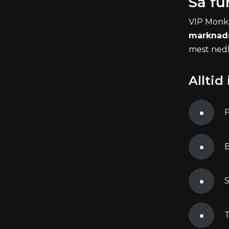
Så fu
VIP Monkey
marknads
mest nedl
Alltid
F
B
S
T