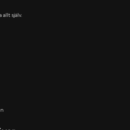
llt själv.
en